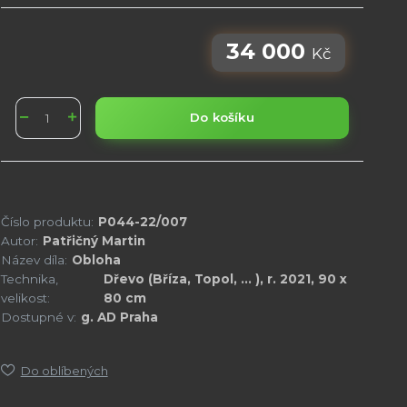
34 000
Kč
Do košíku
Číslo produktu:
P044-22/007
Autor:
Patřičný Martin
Název díla:
Obloha
Technika,
Dřevo (Bříza, Topol, ... ), r. 2021, 90 x
velikost:
80 cm
Dostupné v:
g. AD Praha
Do oblíbených