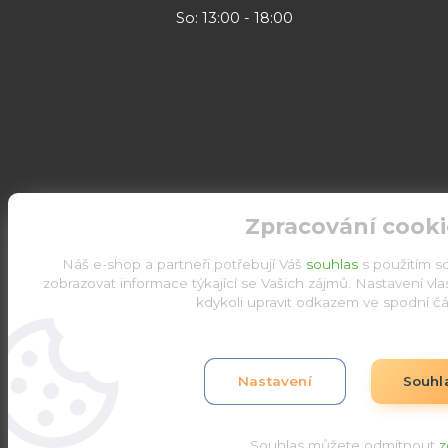
So: 13:00 - 18:00
Zpracování cooki
Náš e-shop a partneři potřebují Váš
souhlas
s použitím s
zobrazovat informace týkající se Vašich zájmů. Nastavení vl
kdykoli upravit odkazem ve spodní čás
Upravit sběr cookies.
Nastavení
Souhl
Souhlas můžete odmítnout
z