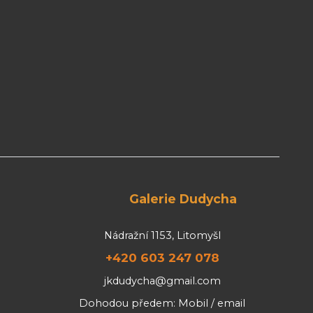
Galerie Dudycha
Nádražní 1153, Litomyšl
+420 603 247 078
jkdudycha@gmail.com
Dohodou předem: Mobil / email