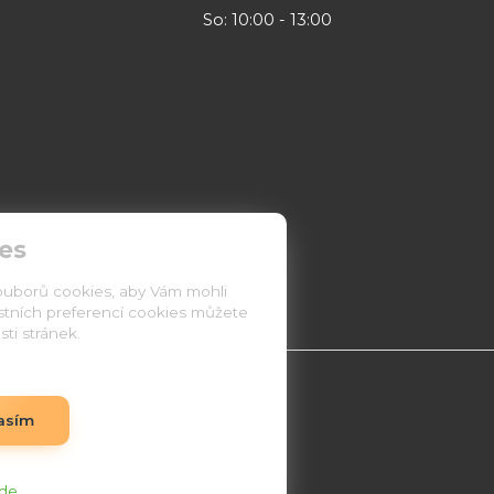
So: 10:00 - 13:00
es
ouborů cookies, aby Vám mohli
astních preferencí cookies můžete
ti stránek.
asím
de
.