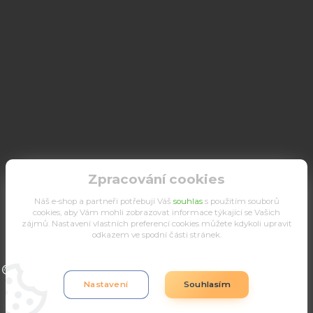
Zpracování cookies
Náš e-shop a partneři potřebují Váš
souhlas
s použitím souborů
cookies, aby Vám mohli zobrazovat informace týkající se Vašich
zájmů. Nastavení vlastních preferencí cookies můžete kdykoli upravit
odkazem ve spodní části stránek.
Upravit sběr cookies.
Nastavení
Souhlasím