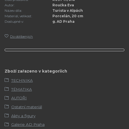
Autor:
Roučka Eva
Název díla:
Turista v Alpách
Materiál, velikost:
Porcelán, 20 cm
Dostupné v:
g. AD Praha
Do oblíbených
Zboží zařazeno v kategoriích
TECHNIKA
TÉMATIKA
AUTOŘI
Ostatní materiál
Akty a figury
Galerie AD Praha