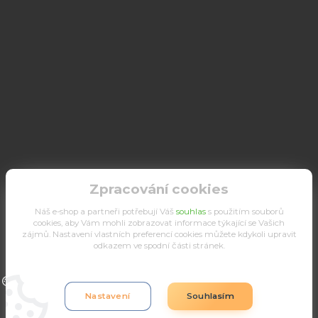
Zpracování cookies
Náš e-shop a partneři potřebují Váš
souhlas
s použitím souborů
cookies, aby Vám mohli zobrazovat informace týkající se Vašich
zájmů. Nastavení vlastních preferencí cookies můžete kdykoli upravit
odkazem ve spodní části stránek.
Upravit sběr cookies.
Nastavení
Souhlasím