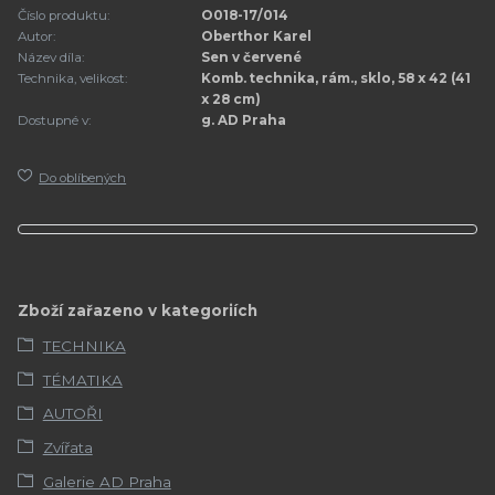
Číslo produktu:
O018-17/014
Autor:
Oberthor Karel
Název díla:
Sen v červené
Technika, velikost:
Komb. technika, rám., sklo, 58 x 42 (41
x 28 cm)
Dostupné v:
g. AD Praha
Do oblíbených
Zboží zařazeno v kategoriích
TECHNIKA
TÉMATIKA
AUTOŘI
Zvířata
Galerie AD Praha