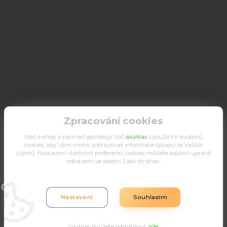
Zpracování cookies
Náš e-shop a partneři potřebují Váš
souhlas
s použitím souborů
cookies, aby Vám mohli zobrazovat informace týkající se Vašich
zájmů. Nastavení vlastních preferencí cookies můžete kdykoli upravit
odkazem ve spodní části stránek.
Upravit sběr cookies.
Nastavení
Souhlasím
Souhlas můžete odmítnout
zde
.