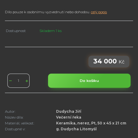
Dílo pouze k osobnímu vyzvednutí nebo dohodou.
celý popis
Dostupnost
Skladem 1 ks
34 000
Kč
Do košíku
Autor:
Dudycha Jiří
Název díla:
Večerní řeka
Materiál, velikost:
Keramika, nerez, Pt, 50 x 45 x 21 cm
Dostupné v:
g. Dudycha Litomyšl