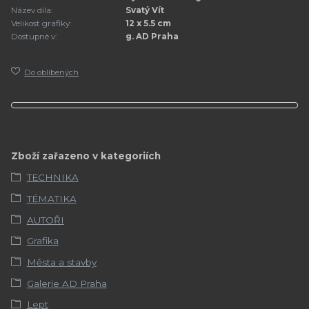
Název díla:
Svatý Vít
Velikost grafiky:
12 x 5.5 cm
Dostupné v:
g. AD Praha
Do oblíbených
Zboží zařazeno v kategoriích
TECHNIKA
TÉMATIKA
AUTOŘI
Grafika
Města a stavby
Galerie AD Praha
Lept