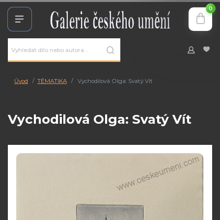
0
Úvod
TÉMATIKA
Vychodilová Olga: Svatý Vít
Vychodilová Olga: Svatý Vít