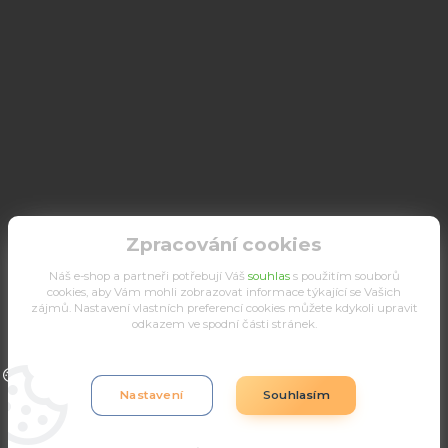
Zpracování cookies
Náš e-shop a partneři potřebují Váš
souhlas
s použitím souborů
cookies, aby Vám mohli zobrazovat informace týkající se Vašich
zájmů. Nastavení vlastních preferencí cookies můžete kdykoli upravit
odkazem ve spodní části stránek.
Upravit sběr cookies.
Nastavení
Souhlasím