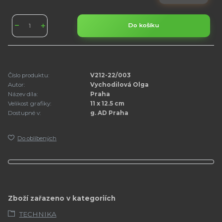
Do košíku
Číslo produktu:
V212-22/003
Autor:
Vychodilová Olga
Název díla:
Praha
Velikost grafiky:
11 x 12.5 cm
Dostupné v:
g. AD Praha
Do oblíbených
Zboží zařazeno v kategoriích
TECHNIKA