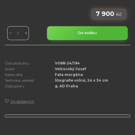
7 900
Kč
Do košíku
Číslo produktu:
V088-24/194
Autor:
Velčovský Josef
Název díla:
Fata morgána
Technika, velikost:
litografie volná, 24 x 34 cm
Dostupné v:
g. AD Praha
Do oblíbených