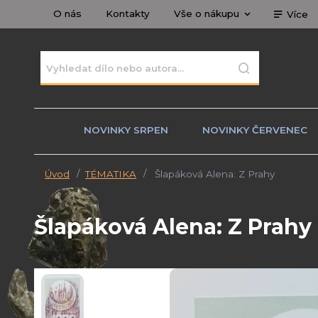
O nás
Kontakty
Vše o nákupu
Více
NOVINKY SRPEN
NOVINKY ČERVENEC
Úvod
TÉMATIKA
Šlapáková Alena: Z Prahy
Šlapáková Alena: Z Prahy