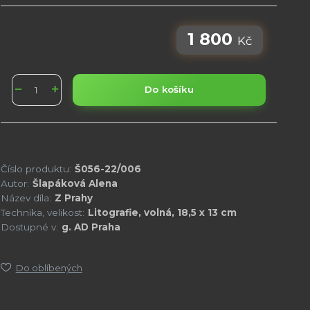
1 800
Kč
Do košíku
Číslo produktu:
Š056-22/006
Autor:
Šlapáková Alena
Název díla:
Z Prahy
Technika, velikost:
Litografie, volná, 18,5 x 13 cm
Dostupné v:
g. AD Praha
Do oblíbených