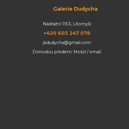
Galerie Dudycha
Nádražní 1153, Litomyšl
+420 603 247 078
jkdudycha@gmail.com
Dohodou předem: Mobil / email