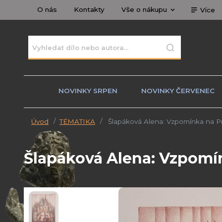
O nás
Kontakty
Vše o nákupu
Více
NOVINKY SRPEN
NOVINKY ČERVENEC
Úvod
TÉMATIKA
Šlapáková Alena: Vzpomínka na P
Šlapáková Alena: Vzpomí