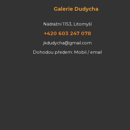
Galerie Dudycha
Nádražní 1153, Litomyšl
+420 603 247 078
jkdudycha@gmail.com
Dohodou předem: Mobil / email