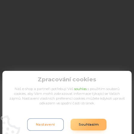
Zpracování cookies
Náš e-shop a partneři potřebují Váš
souhlas
s použitím souborů
cookies, aby Vám mohli zobrazovat informace týkající se Vašich
zájmů. Nastavení vlastních preferencí cookies můžete kdykoli upravit
odkazem ve spodní části stránek.
Upravit sběr cookies.
Nastavení
Souhlasím