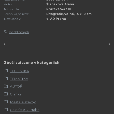
Autor:
Šlapáková Alena
Název díla:
Pražské věže III
Technika, velikost:
Litografie, volná, 14 x 10 cm
Dostupné v:
g. AD Praha
Do oblíbených
Zboží zařazeno v kategoriích
TECHNIKA
TÉMATIKA
AUTOŘI
Grafika
Města a stavby
Galerie AD Praha