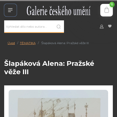
0
Úvod
TÉMATIKA
Šlapáková Alena: Pražské věže III
Šlapáková Alena: Pražské
věže III