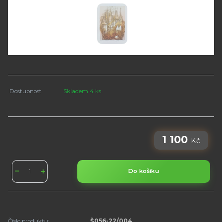
Dostupnost
Skladem 4 ks
1 100
Kč
Do košíku
Číslo produktu:
Š056-22/004