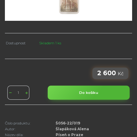
Dostupnost
Skladem 1 ks
2 600
Kč
Do košíku
Číslo produktu:
Š056-22/019
Autor:
Šlapáková Alena
Název díla:
Píseň o Praze