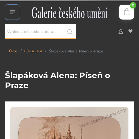
0
Úvod
TÉMATIKA
Šlapáková Alena: Píseň o Praze
Šlapáková Alena: Píseň o
Praze