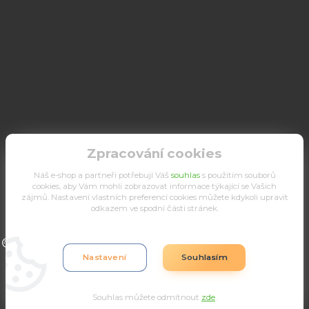
Zpracování cookies
Náš e-shop a partneři potřebují Váš
souhlas
s použitím souborů
cookies, aby Vám mohli zobrazovat informace týkající se Vašich
zájmů. Nastavení vlastních preferencí cookies můžete kdykoli upravit
odkazem ve spodní části stránek.
Upravit sběr cookies.
Nastavení
Souhlasím
Souhlas můžete odmítnout
zde
.
Vytvořeno na
Eshop-rychle.cz