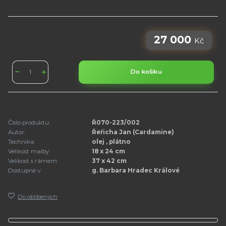
27 000
Kč
Do košíku
Číslo produktu:
Ř070-223/002
Autor:
Řeřicha Jan (Cardamine)
Technika:
olej , plátno
Velikost malby:
18 x 24 cm
Velikost s rámem:
37 x 42 cm
Dostupné v:
g. Barbara Hradec Králové
Do oblíbených