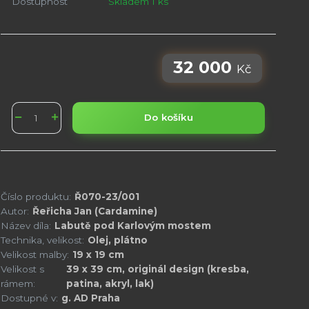
Dostupnost
Skladem 1 ks
32 000
Kč
Do košíku
Číslo produktu:
Ř070-23/001
Autor:
Řeřicha Jan (Cardamine)
Název díla:
Labutě pod Karlovým mostem
Technika, velikost:
Olej, plátno
Velikost malby:
19 x 19 cm
Velikost s
39 x 39 cm, originál design (kresba,
rámem:
patina, akryl, lak)
Dostupné v:
g. AD Praha