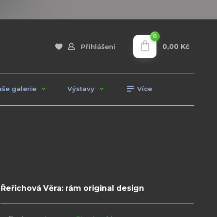
0
0,00 Kč
Přihlášení
še galerie
Výstavy
Více
Řeřichová Věra: rám original design