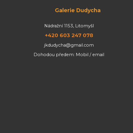
Galerie Dudycha
Nádražní 1153, Litomyšl
+420 603 247 078
jkdudycha@gmail.com
Dohodou předem: Mobil / email