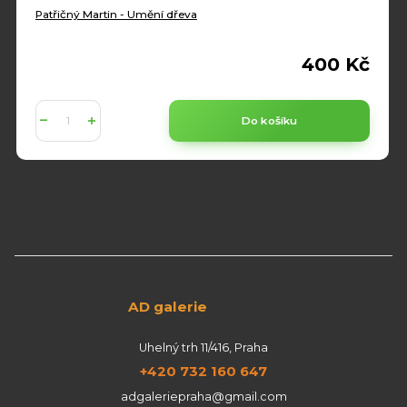
Patřičný Martin - Umění dřeva
400 Kč
Do košíku
AD galerie
Uhelný trh 11/416, Praha
+420 732 160 647
adgaleriepraha@gmail.com