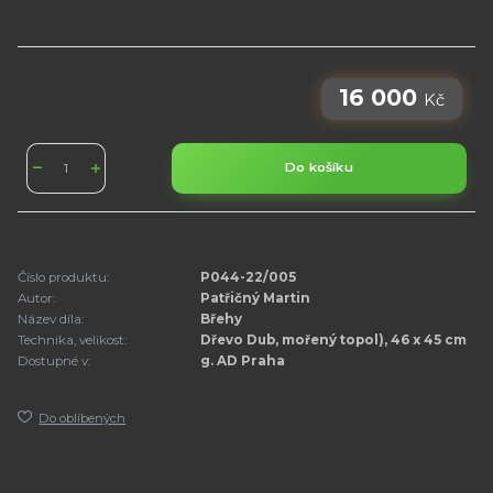
16 000
Kč
Do košíku
Číslo produktu:
P044-22/005
Autor:
Patřičný Martin
Název díla:
Břehy
Technika, velikost:
Dřevo Dub, mořený topol), 46 x 45 cm
Dostupné v:
g. AD Praha
Do oblíbených