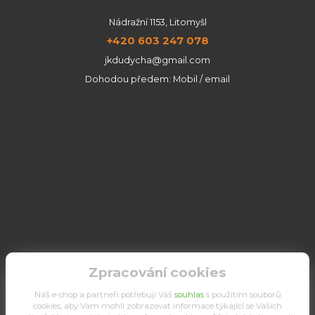
Nádražní 1153, Litomyšl
+420 603 247 078
jkdudycha@gmail.com
Dohodou předem: Mobil / email
Zpracování cookies
Náš e-shop a partneři potřebují Váš
souhlas
s použitím souborů
cookies, aby Vám mohli zobrazovat informace týkající se Vašich