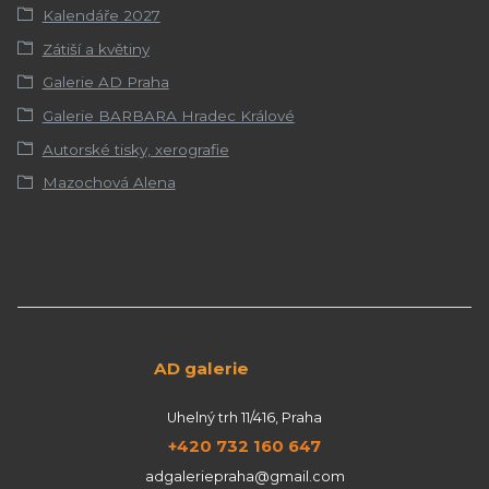
Kalendáře 2027
Zátiší a květiny
Galerie AD Praha
Galerie BARBARA Hradec Králové
Autorské tisky, xerografie
Mazochová Alena
AD galerie
Uhelný trh 11/416, Praha
+420 732 160 647
adgaleriepraha@gmail.com