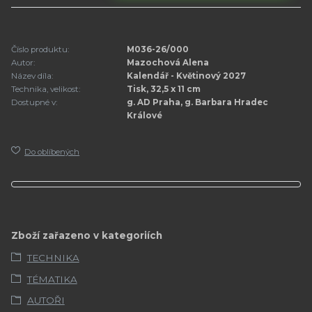
Číslo produktu:
M036-26/000
Autor:
Mazochová Alena
Název díla:
Kalendář - Květinový 2027
Technika, velikost:
Tisk, 32,5 x 11 cm
Dostupné v:
g. AD Praha, g. Barbara Hradec
Králové
Do oblíbených
Zboží zařazeno v kategoriích
TECHNIKA
TÉMATIKA
AUTOŘI