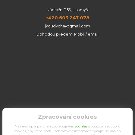
Nádražní 1153, Litomyšl
+420 603 247 078
jkdudycha@gmail.com
Dohodou předem: Mobil / email
Zpracování cookies
Náš e-shop a partneři potřebují Váš
souhlas
s použitím souborů
cookies, aby Vám mohli zobrazovat informace týkající se Vašich