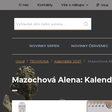
O nás
Kontakty
Vše o nákupu
Více
NOVINKY SRPEN
NOVINKY ČERVENEC
Úvod
TECHNIKA
Kalendáře 2027
Mazochová Ale
Mazochová Alena: Kalend