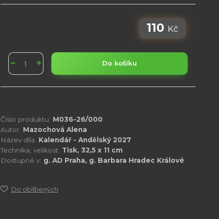
110
Kč
Do košíku
Číslo produktu:
M036-26/000
Autor:
Mazochová Alena
Název díla:
Kalendář - Andělský 2027
Technika, velikost:
Tisk, 32,5 x 11 cm
Dostupné v:
g. AD Praha, g. Barbara Hradec Králové
Do oblíbených