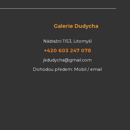
Galerie Dudycha
Nádražní 1153, Litomyšl
+420 603 247 078
jkdudycha@gmail.com
Dohodou předem: Mobil / email