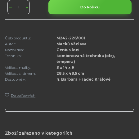
Do košíku
Číslo produktu:
M242-226/001
Autor:
Macků Václava
Název díla:
Genius loci
Technika:
kombinovaná technika (olej,
tempera)
Velikost malby:
3 x 14 x 9
Velikost s rámem:
28,5 x 48,5 cm
Dostupné v:
g. Barbara Hradec Králové
Do oblíbených
Zboží zařazeno v kategoriích