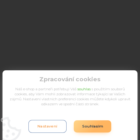
Zpracování cookies
Náš e-shop a partneři potřebují Váš
souhlas
s použitím souborů
cookies, aby Vám mohli zobrazovat informace týkající se Vašich
zájmů. Nastavení vlastních preferencí cookies můžete kdykoli upravit
odkazem ve spodní části stránek.
Upravit sběr cookies.
Nastavení
Souhlasím