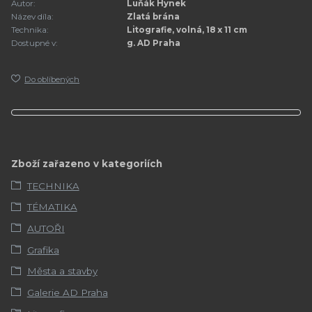
Autor:
Luňák Hynek
Název díla:
Zlatá brána
Technika:
Litografie, volná, 18 x 11 cm
Dostupné v:
g. AD Praha
Do oblíbených
Zboží zařazeno v kategoriích
TECHNIKA
TÉMATIKA
AUTOŘI
Grafika
Města a stavby
Galerie AD Praha