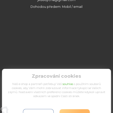
Dohodou předem: Mobil / email
Zpracování cookies
Náš e-shop a partneři potřebují Váš
souhlas
s použitím souborů
cookies, aby Vám mohli zobrazovat informace týkající se Vašich
zájmů. Nastavení vlastních preferencí cookies můžete kdykoli upravit
odkazem ve spodní části stránek.
Upravit sběr cookies.