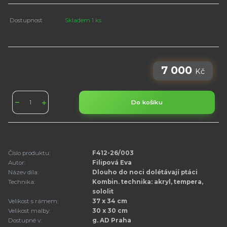
Dostupnost
Skladem 1 ks
7 000
Kč
Do košíku
Číslo produktu:
F412-26/003
Autor:
Filipová Eva
Název díla:
Dlouho do noci dolétávají ptáci
Technika:
Kombin. technika: akryl, tempera,
sololit
Velikost s rámem:
37 x 34 cm
Velikost malby:
30 x 30 cm
Dostupné v:
g. AD Praha