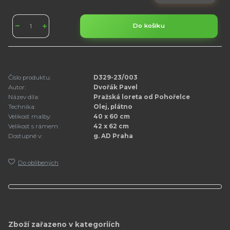
Do košíku
Číslo produktu:
D329-23/003
Autor:
Dvořák Pavel
Název díla:
Pražská loreta od Pohořelce
Technika:
Olej, plátno
Velikost malby:
40 x 60 cm
Velikost s rámem:
42 x 62 cm
Dostupné v:
g. AD Praha
Do oblíbených
Zboží zařazeno v kategoriích