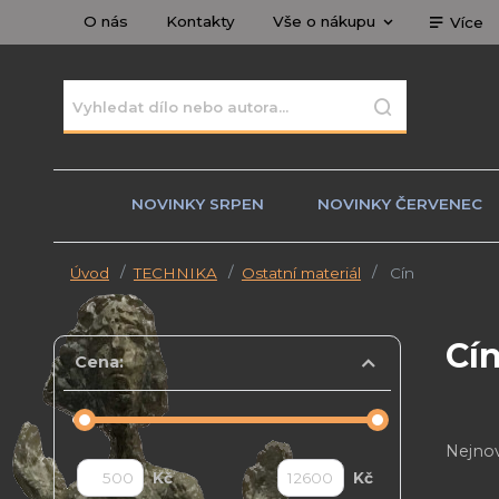
O nás
Kontakty
Vše o nákupu
Více
NOVINKY SRPEN
NOVINKY ČERVENEC
Úvod
TECHNIKA
Ostatní materiál
Cín
Cí
Cena:
Nejnov
Kč
Kč