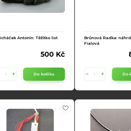
icháček Antonín: Těžítko list
Brůnová Radka: náhrde
Fialová
500 Kč
Do košíku
Do 