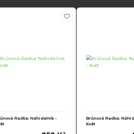
ůnová Radka: Náhrdelník -
Brůnová Radka: Náhrde
ět
Květ