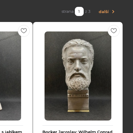
strana
z 3
další
a s jablkem
Bocker Jaroslav: Wilhelm Conrad