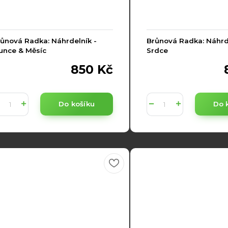
ůnová Radka: Náhrdelník -
Brůnová Radka: Náhrde
unce & Měsíc
Srdce
850 Kč
Do košíku
Do 