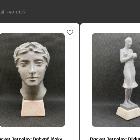
ji 1-48 z 107
cker Jaroslav: Bohyně lásky
Bocker Jaroslav: Dívk