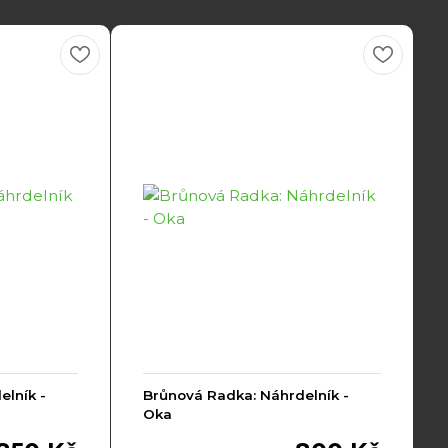
lník -
Brůnová Radka: Náhrdelník -
Oka