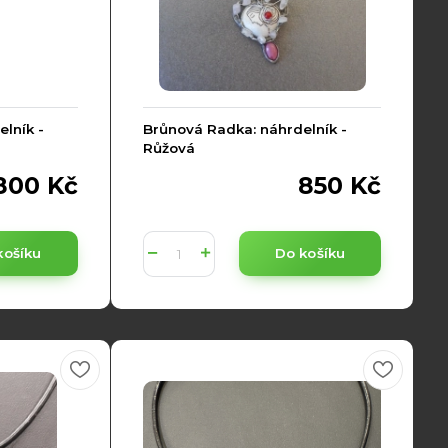
lník -
Brůnová Radka: náhrdelník -
Růžová
800 Kč
850 Kč
košíku
Do košíku