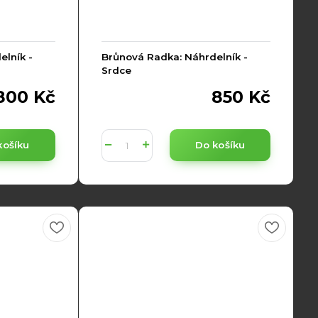
lník -
Brůnová Radka: Náhrdelník -
Srdce
800 Kč
850 Kč
košíku
Do košíku