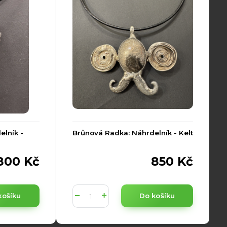
lník -
Brůnová Radka: Náhrdelník - Kelt
800 Kč
850 Kč
košíku
Do košíku