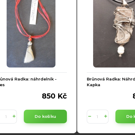
ůnová Radka: náhrdelník -
Brůnová Radka: Náhrde
es
Kapka
850 Kč
Do košíku
Do 