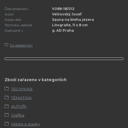
Číslo produktu:
V088-18/012
Autor:
Velčovský Josef
Název díla:
Sauna na břehu jezera
Technika, velikost:
Litografie, 11 x 8 cm
Dostupné v:
g. AD Praha
Do oblíbených
Zboží zařazeno v kategoriích
TECHNIKA
TÉMATIKA
AUTOŘI
Grafika
Města a stavby