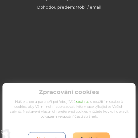
Dohodou předem: Mobil / email
Zpracování cookies
Náš e-shop a partneři potřebují Váš
souhlas
s použitím souborů
cookies, aby Vám mohli zobrazovat informace týkající se Vašich
zájmů. Nastavení vlastních preferencí cookies můžete kdykoli upravit
odkazem ve spodní části stránek.
Upravit sběr cookies.