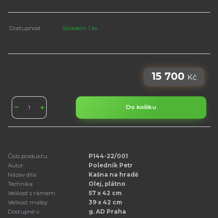
Dostupnost
Skladem 1 ks
15 700
Kč
Do košíku
Číslo produktu:
P144-22/001
Autor:
Poledník Petr
Název díla:
Kašna na hradě
Technika:
Olej, plátno
Velikost s rámem:
57 x 42 cm
Velikost malby:
39 x 42 cm
Dostupné v:
g. AD Praha