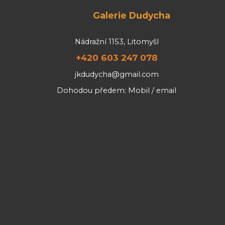
Galerie Dudycha
Nádražní 1153, Litomyšl
+420 603 247 078
jkdudycha@gmail.com
Dohodou předem: Mobil / email