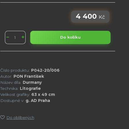
4 400
Kč
Do košíku
Číslo produktu:
P042-20/006
Autor:
PON František
Název díla:
Durmany
Technika:
Litografie
Velikost grafiky:
63 x 49 cm
Dostupné v:
g. AD Praha
Do oblíbených