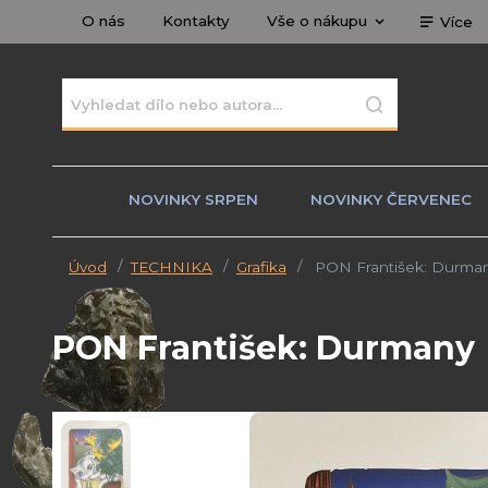
O nás
Kontakty
Vše o nákupu
Více
NOVINKY SRPEN
NOVINKY ČERVENEC
Úvod
TECHNIKA
Grafika
PON František: Durma
PON František: Durmany