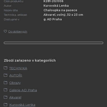
Číslo produktu:
K281-20/006
Autor:
Kurovská Lenka
Název díla:
Chaloupka na pasece
Technika, velikost:
Akvarel, volný, 32 x 23 cm
Dostupné v:
g. AD Praha
Do oblíbených
Zboží zařazeno v kategoriích
TECHNIKA
AUTOŘI
Obrazy
Galerie AD Praha
Akvarel
Kurovská Lenka