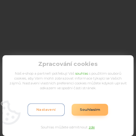
Zpracování cookies
Náš e-shop a partneři potřebují Váš
souhlas
s použitím souborů
cookies, aby Vám mohli zobrazovat informace týkající se Vašich
zájmů. Nastavení vlastních preferencí cookies můžete kdykoli upravit
odkazem ve spodní části stránek.
Upravit sběr cookies.
Nastavení
Souhlasím
Souhlas můžete odmítnout
zde
.
Vytvořeno na
Eshop-rychle.cz