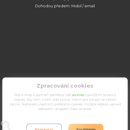
Dohodou předem: Mobil / email
Zpracování cookies
Náš e-shop a partneři potřebují Váš
souhlas
s použitím souborů
cookies, aby Vám mohli zobrazovat informace týkající se Vašich
zájmů. Nastavení vlastních preferencí cookies můžete kdykoli upravit
odkazem ve spodní části stránek.
Upravit sběr cookies.
Nastavení
Souhlasím