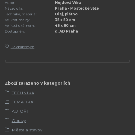
Autor:
Hejdová Věra
Název díla:
Praha - Mostecké věže
Technika, materiál:
Olej, plátno
Velikost malby:
35 x 50 cm
Velikost s rámem:
45 x 60 cm
Dostupné v:
g. AD Praha
Do oblíbených
Zboží zařazeno v kategoriích
TECHNIKA
TÉMATIKA
AUTOŘI
Obrazy
Města a stavby