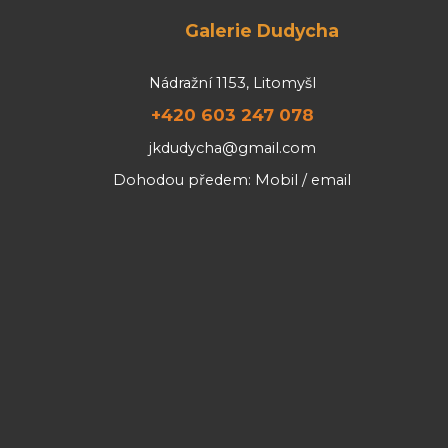
Galerie Dudycha
Nádražní 1153, Litomyšl
+420 603 247 078
jkdudycha@gmail.com
Dohodou předem: Mobil / email