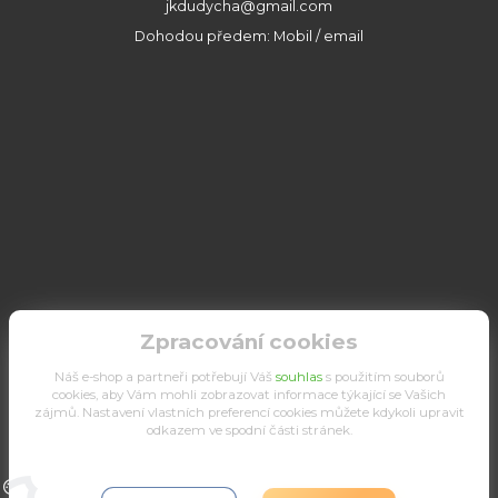
jkdudycha@gmail.com
Dohodou předem: Mobil / email
Zpracování cookies
Náš e-shop a partneři potřebují Váš
souhlas
s použitím souborů
cookies, aby Vám mohli zobrazovat informace týkající se Vašich
zájmů. Nastavení vlastních preferencí cookies můžete kdykoli upravit
odkazem ve spodní části stránek.
Upravit sběr cookies.