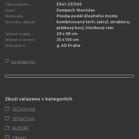
Číslo produktu:
Ž341-23/005
Autor:
Žampach Stanislav
Název díla:
Plavba podél dlouhého mostu
Technika, velikost:
kombinovaná tech. (akryl, struktura,
plátkový kov), hliníkový rám
Velikost malby:
29 x 99 cm
Velikost s rámem:
35 x 105 cm
Dostupné v:
g. AD Praha
Do oblíbených
Zboží zařazeno v kategoriích
TECHNIKA
TÉMATIKA
AUTOŘI
Obrazy