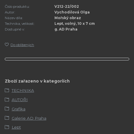
Číslo produktu:
V212-22/002
Autor:
Vychodilová Olga
Název díla:
Mořský obraz
Technika, velikost:
Lept, volný, 10 x 7 cm
Dostupné v:
g. AD Praha
Do oblíbených
Zboží zařazeno v kategoriích
TECHNIKA
AUTOŘI
Grafika
Galerie AD Praha
Lept