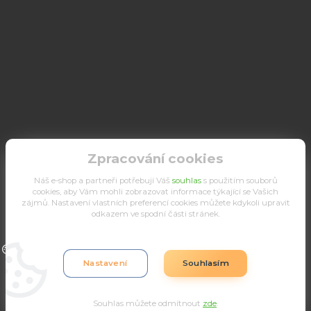
Zpracování cookies
Náš e-shop a partneři potřebují Váš
souhlas
s použitím souborů
cookies, aby Vám mohli zobrazovat informace týkající se Vašich
zájmů. Nastavení vlastních preferencí cookies můžete kdykoli upravit
odkazem ve spodní části stránek.
Upravit sběr cookies.
Nastavení
Souhlasím
Souhlas můžete odmítnout
zde
.
Vytvořeno na
Eshop-rychle.cz