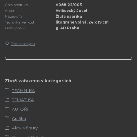
Číslo produktu:
V088-22/003
Autor:
Velčovský Josef
Název díla:
Žlutá paprika
Technika, velikost:
litografie volná, 24 x 19 cm
Dostupné v:
g. AD Praha
Do oblíbených
Zboží zařazeno v kategoriích
TECHNIKA
TÉMATIKA
AUTOŘI
Grafika
Akty a figury