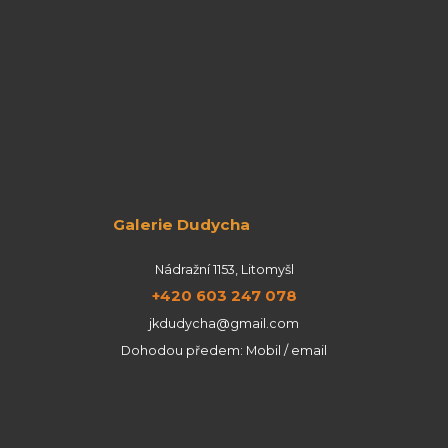
Galerie Dudycha
Nádražní 1153, Litomyšl
+420 603 247 078
jkdudycha@gmail.com
Dohodou předem: Mobil / email