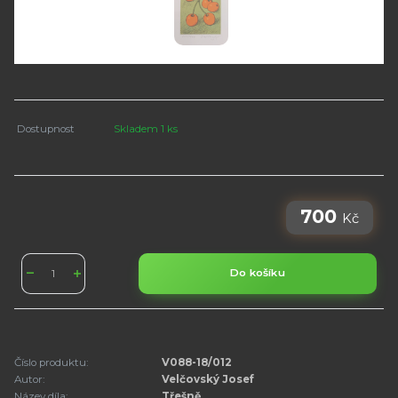
Dostupnost
Skladem 1 ks
700
Kč
Do košíku
Číslo produktu:
V088-18/012
Autor:
Velčovský Josef
Název díla:
Třešně