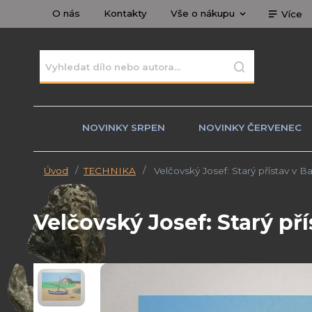
O nás
Kontakty
Vše o nákupu
Více
NOVINKY SRPEN
NOVINKY ČERVENEC
Úvod
TECHNIKA
Velčovský Josef: Starý přístav v B
Velčovský Josef: Starý př