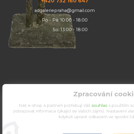
+420 732 160 647
adgaleriepraha@gmail.com
Po - Pá: 10:00 - 18:00
So: 13:00 - 18:00
Zpracování cooki
Náš e-shop a partneři potřebují Váš
souhlas
s použitím s
zobrazovat informace týkající se Vašich zájmů. Nastavení vl
kdykoli upravit odkazem ve spodní čás