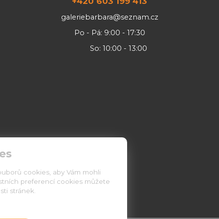
+420 603 199 413
galeriebarbara@seznam.cz
Po - Pá: 9:00 - 17:30
So: 10:00 - 13:00
es
ouborů cookies, aby Vám mohli
astních preferencí cookies můžete
ti stránek.