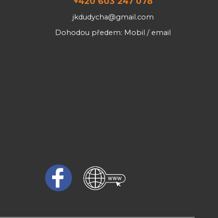
+420 603 247 078
jkdudycha@gmail.com
Dohodou předem: Mobil / email