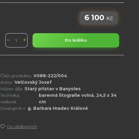
6 100
Kč
Do košíku
Číslo produktu:
V088-222/004
Autor:
Velčovský Josef
Název díla:
Starý přístav v Banyoles
Technika,
barevná litografie volná, 24,5 x 34
velikost:
cm
Dostupné v:
g. Barbara Hradec Králové
Do oblíbených