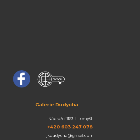
Galerie Dudycha
Nádražní 1153, Litomyšl
+420 603 247 078
jkdudycha@gmail.com