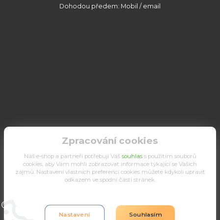
Dohodou předem: Mobil / email
Zpracování cookies
Náš e-shop a partneři potřebují Váš
souhlas
s použitím souborů
cookies, aby Vám mohli zobrazovat informace týkající se Vašich
zájmů. Nastavení vlastních preferencí cookies můžete kdykoli upravit
odkazem ve spodní části stránek.
Upravit sběr cookies.
Nastavení
Souhlasím