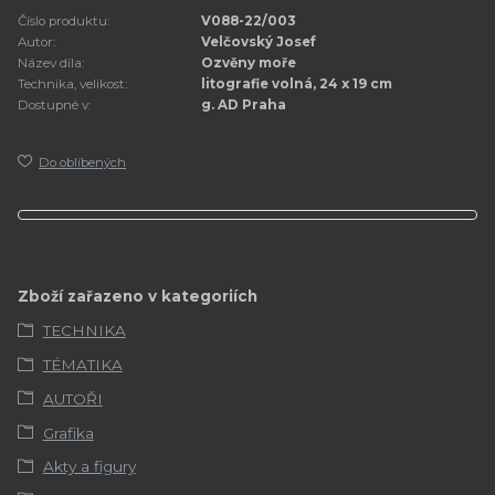
Číslo produktu:
V088-22/003
Autor:
Velčovský Josef
Název díla:
Ozvěny moře
Technika, velikost:
litografie volná, 24 x 19 cm
Dostupné v:
g. AD Praha
Do oblíbených
Zboží zařazeno v kategoriích
TECHNIKA
TÉMATIKA
AUTOŘI
Grafika
Akty a figury