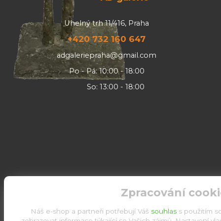
Uhelný trh 11/416, Praha
+420 732 160 647
adgaleriepraha@gmail.com
Po - Pá: 10:00 - 18:00
So: 13:00 - 18:00
Zpracování cooki
Náš e-shop a partneři potřebují Váš
souhlas
s použitím s
zobrazovat informace týkající se Vašich zájmů. Nastavení vl