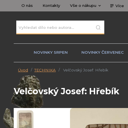
O nás
Kontakty
Vše o nákupu
Více
NOVINKY SRPEN
NOVINKY ČERVENEC
Úvod
TECHNIKA
Velčovský Josef: Hřebík
Velčovský Josef: Hřebík