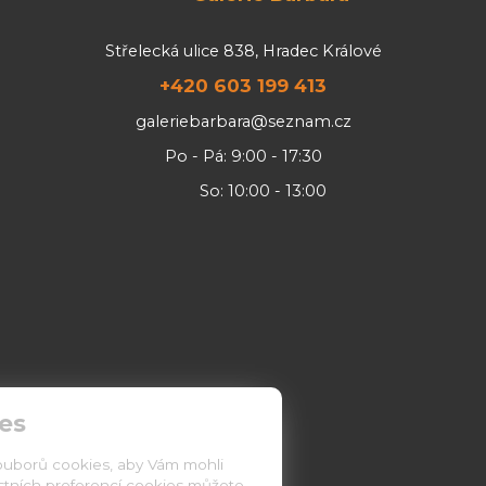
Střelecká ulice 838, Hradec Králové
+420 603 199 413
galeriebarbara@seznam.cz
Po - Pá: 9:00 - 17:30
So: 10:00 - 13:00
es
ouborů cookies, aby Vám mohli
astních preferencí cookies můžete