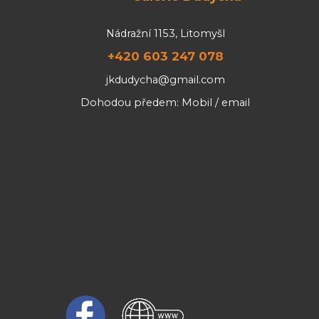
Nádražní 1153, Litomyšl
+420 603 247 078
jkdudycha@gmail.com
Dohodou předem: Mobil / email