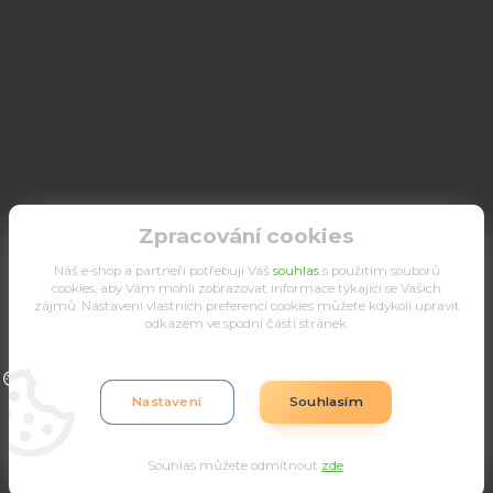
Zpracování cookies
Náš e-shop a partneři potřebují Váš
souhlas
s použitím souborů
cookies, aby Vám mohli zobrazovat informace týkající se Vašich
zájmů. Nastavení vlastních preferencí cookies můžete kdykoli upravit
odkazem ve spodní části stránek.
Upravit sběr cookies.
Nastavení
Souhlasím
Souhlas můžete odmítnout
zde
.
Vytvořeno na
Eshop-rychle.cz