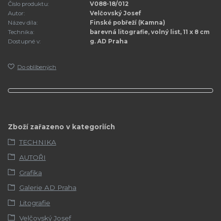
Číslo produktu:
V088-18/012
Autor:
Velčovský Josef
Název díla:
Finské pobřeží (Kamna)
Technika:
barevná litografie, volný list, 11 x 8 cm
Dostupné v:
g. AD Praha
Do oblíbených
Zboží zařazeno v kategoriích
TECHNIKA
AUTOŘI
Grafika
Galerie AD Praha
Litografie
Velčovský Josef