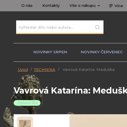
O nás
Kontakty
Vše o nákupu
Více
NOVINKY SRPEN
NOVINKY ČERVENEC
Úvod
TECHNIKA
Vavrová Katarína: Meduška
Vavrová Katarína: Meduš
Vybraná díla