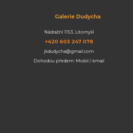
Galerie Dudycha
Nádražní 1153, Litomyšl
+420 603 247 078
jkdudycha@gmail.com
Dohodou předem: Mobil / email