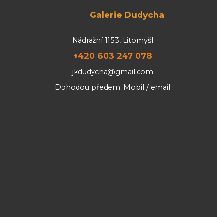
Galerie Dudycha
Nádražní 1153, Litomyšl
+420 603 247 078
jkdudycha@gmail.com
Dohodou předem: Mobil / email