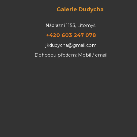
Galerie Dudycha
Nádražní 1153, Litomyšl
+420 603 247 078
jkdudycha@gmail.com
Dohodou předem: Mobil / email