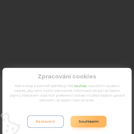
Zpracování cookies
Náš e-shop a partneři potřebují Váš
souhlas
s použitím souborů
cookies, aby Vám mohli zobrazovat informace týkající se Vašich
zájmů. Nastavení vlastních preferencí cookies můžete kdykoli upravit
odkazem ve spodní části stránek.
Upravit sběr cookies.
Nastavení
Souhlasím