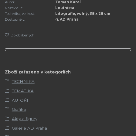
Autor:
Toman Karel
Název díla:
Loutnista
Technika, velikost:
Litografie, volný, 38 x 28 cm
Dostupné v:
g. AD Praha
Do oblíbených
Zboží zařazeno v kategoriích
TECHNIKA
TÉMATIKA
AUTOŘI
Grafika
Akty a figury
Galerie AD Praha