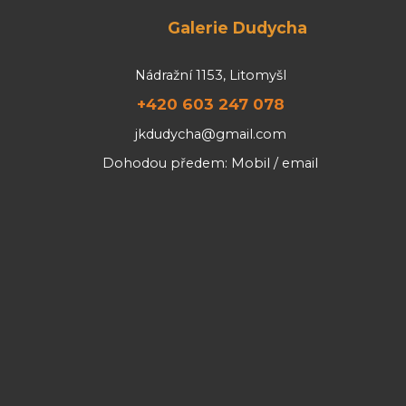
Galerie Dudycha
Nádražní 1153, Litomyšl
+420 603 247 078
jkdudycha@gmail.com
Dohodou předem: Mobil / email