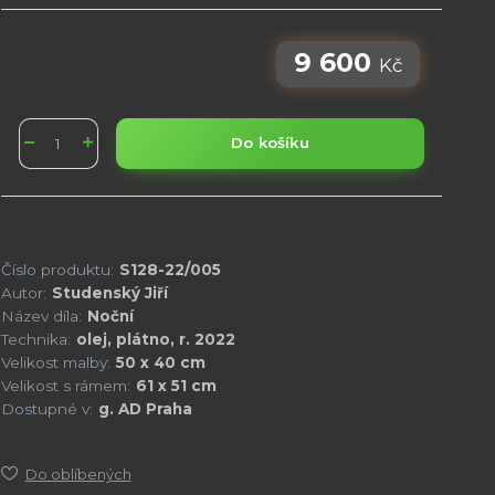
9 600
Kč
Do košíku
Číslo produktu:
S128-22/005
Autor:
Studenský Jiří
Název díla:
Noční
Technika:
olej, plátno, r. 2022
Velikost malby:
50 x 40 cm
Velikost s rámem:
61 x 51 cm
Dostupné v:
g. AD Praha
Do oblíbených