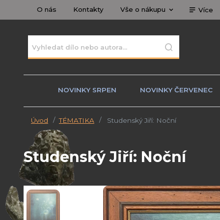
O nás
Kontakty
Vše o nákupu
Více
NOVINKY SRPEN
NOVINKY ČERVENEC
Úvod
TÉMATIKA
Studenský Jiří: Noční
Studenský Jiří: Noční