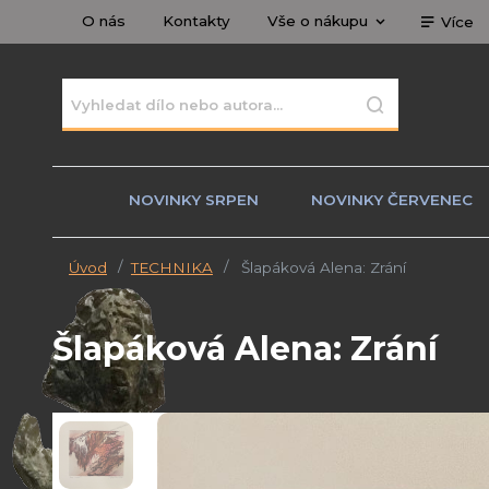
O nás
Kontakty
Vše o nákupu
Více
NOVINKY SRPEN
NOVINKY ČERVENEC
Úvod
TECHNIKA
Šlapáková Alena: Zrání
Šlapáková Alena: Zrání