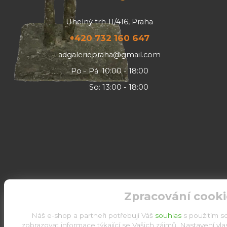
Uhelný trh 11/416, Praha
+420 732 160 647
adgaleriepraha@gmail.com
Po - Pá: 10:00 - 18:00
So: 13:00 - 18:00
Zpracování cooki
Náš e-shop a partneři potřebují Váš
souhlas
s použitím s
zobrazovat informace týkající se Vašich zájmů. Nastavení vl