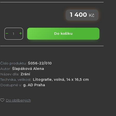
1 400
Kč
Do košíku
Číslo produktu:
Š056-22/010
Autor:
Šlapáková Alena
Název díla:
Zrání
Technika, velikost:
Litografie, volná, 14 x 16,5 cm
Dostupné v:
g. AD Praha
Do oblíbených