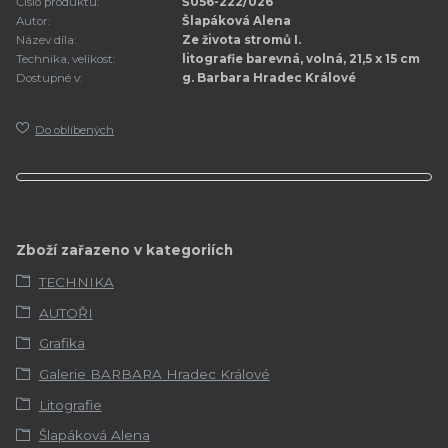
Číslo produktu:
Š056-222/026
Autor:
Šlapáková Alena
Název díla:
Ze života stromů I.
Technika, velikost:
litografie barevná, volná, 21,5 x 15 cm
Dostupné v:
g. Barbara Hradec Králové
Do oblíbených
Zboží zařazeno v kategoriích
TECHNIKA
AUTOŘI
Grafika
Galerie BARBARA Hradec Králové
Litografie
Šlapáková Alena