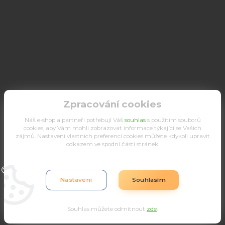
Zpracování cookies
Náš e-shop a partneři potřebují Váš
souhlas
s použitím souborů
cookies, aby Vám mohli zobrazovat informace týkající se Vašich
zájmů. Nastavení vlastních preferencí cookies můžete kdykoli upravit
odkazem ve spodní části stránek.
Upravit sběr cookies.
Nastavení
Souhlasím
Souhlas můžete odmítnout
zde
.
Vytvořeno na
Eshop-rychle.cz