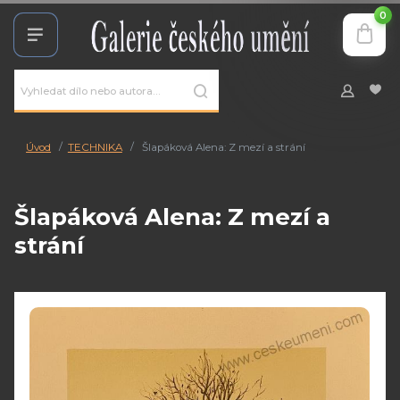
0
Úvod
TECHNIKA
Šlapáková Alena: Z mezí a strání
Šlapáková Alena: Z mezí a
strání