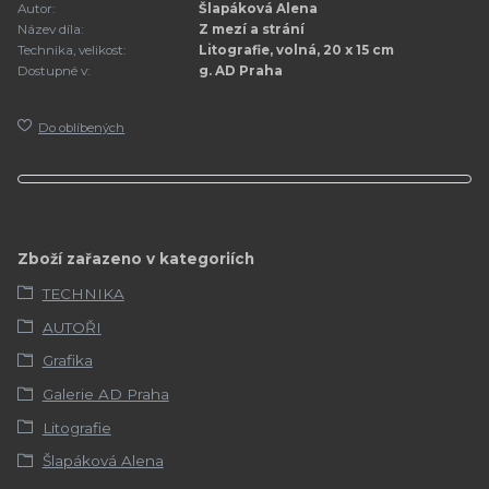
Autor:
Šlapáková Alena
Název díla:
Z mezí a strání
Technika, velikost:
Litografie, volná, 20 x 15 cm
Dostupné v:
g. AD Praha
Do oblíbených
Zboží zařazeno v kategoriích
TECHNIKA
AUTOŘI
Grafika
Galerie AD Praha
Litografie
Šlapáková Alena