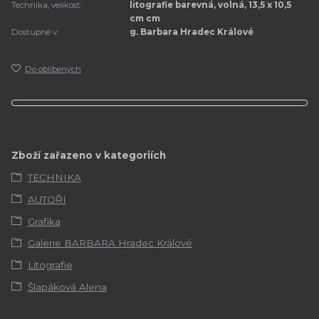
Technika, velikost:
litografie barevná, volná, 13,5 x 10,5
cm cm
Dostupné v:
g. Barbara Hradec Králové
Do oblíbených
Zboží zařazeno v kategoriích
TECHNIKA
AUTOŘI
Grafika
Galerie BARBARA Hradec Králové
Litografie
Šlapáková Alena