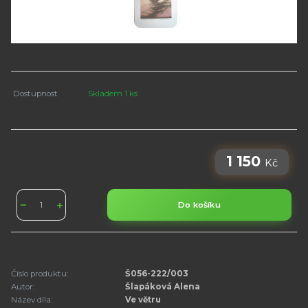
Dostupnost
Skladem 1 ks
1 150
Kč
Do košíku
Číslo produktu:
Š056-222/003
Autor:
Šlapáková Alena
Název díla:
Ve větru