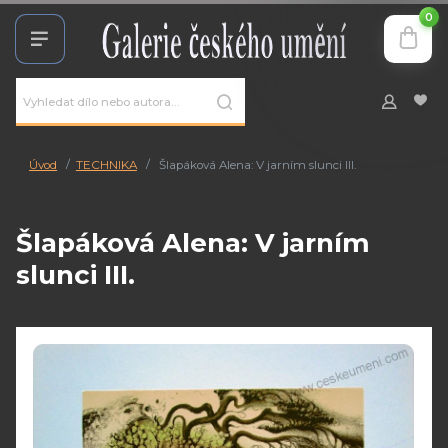
0
Úvod
TECHNIKA
Šlapáková Alena: V jarním slunci III.
Šlapáková Alena: V jarním
slunci III.