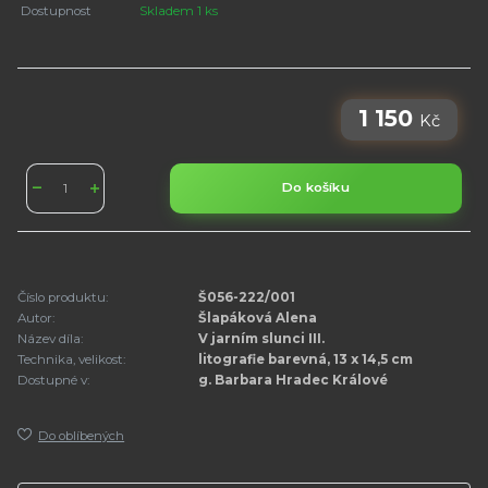
Dostupnost
Skladem 1 ks
1 150
Kč
Do košíku
Číslo produktu:
Š056-222/001
Autor:
Šlapáková Alena
Název díla:
V jarním slunci III.
Technika, velikost:
litografie barevná, 13 x 14,5 cm
Dostupné v:
g. Barbara Hradec Králové
Do oblíbených