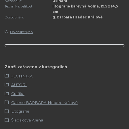
Název díla:
Usínání
Technika, velikost:
litografie barevná, volná, 19,5 x 14,5
cm
Dostupné v:
g. Barbara Hradec Králové
Do oblíbených
Zboží zařazeno v kategoriích
TECHNIKA
AUTOŘI
Grafika
Galerie BARBARA Hradec Králové
Litografie
Šlapáková Alena