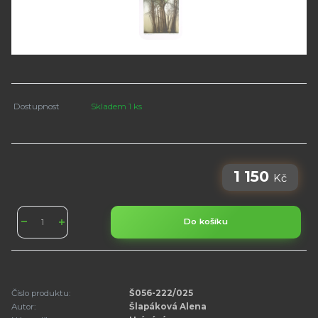
Dostupnost
Skladem 1 ks
1 150
Kč
Do košíku
Číslo produktu:
Š056-222/025
Autor:
Šlapáková Alena