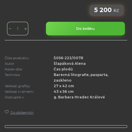
5 200
Kč
Do košíku
Číslo produktu:
Š056-222/007R
Autor:
Šlapáková Alena
Název díla:
Čas plodů
Technika:
Barevná litografie, pasparta,
zaskleno
Velikost grafiky:
27 x 42 cm
Velikost s rámem:
43 x 56 cm
Dostupné v:
g. Barbara Hradec Králové
Do oblíbených