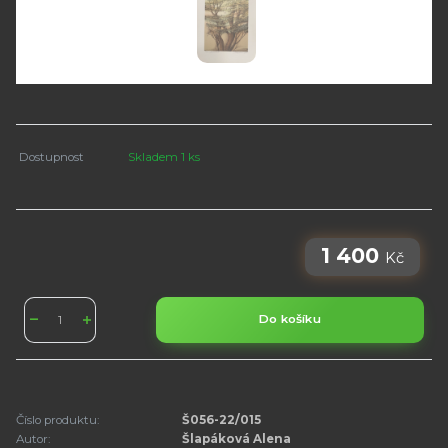
Dostupnost
Skladem 1 ks
1 400
Kč
Do košíku
Číslo produktu:
Š056-22/015
Autor:
Šlapáková Alena