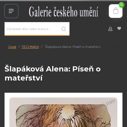
0
Úvod
TECHNIKA
Šlapáková Alena: Píseň o mateřství
Šlapáková Alena: Píseň o
mateřství