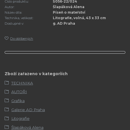
Číslo produktu:
Š056-22/024
Autor:
Šlapáková Alena
Název díla:
Píseň o mateřství
Technika, velikost:
Litografie, volná, 43 x 33 cm
Dostupné v:
g. AD Praha
Do oblíbených
Zboží zařazeno v kategoriích
TECHNIKA
AUTOŘI
Grafika
Galerie AD Praha
Litografie
Šlapáková Alena