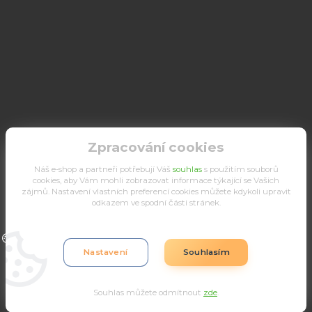
Zpracování cookies
Náš e-shop a partneři potřebují Váš
souhlas
s použitím souborů
cookies, aby Vám mohli zobrazovat informace týkající se Vašich
zájmů. Nastavení vlastních preferencí cookies můžete kdykoli upravit
odkazem ve spodní části stránek.
Upravit sběr cookies.
Nastavení
Souhlasím
Souhlas můžete odmítnout
zde
.
Vytvořeno na
Eshop-rychle.cz